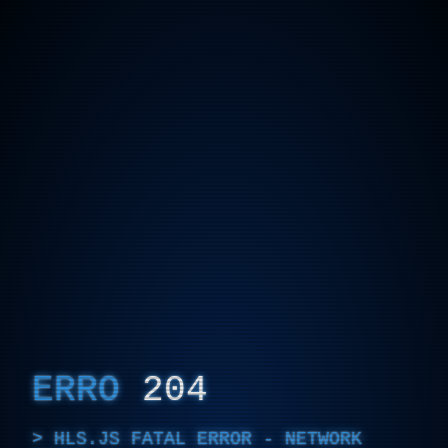
ERRO
204
HLS.JS FATAL ERROR - NETWORK