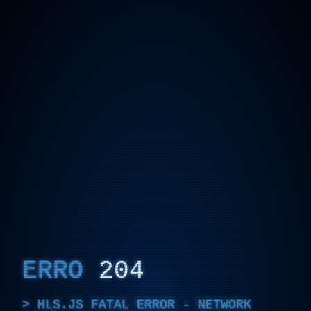
ERRO
204
HLS.JS FATAL ERROR - NETWORK