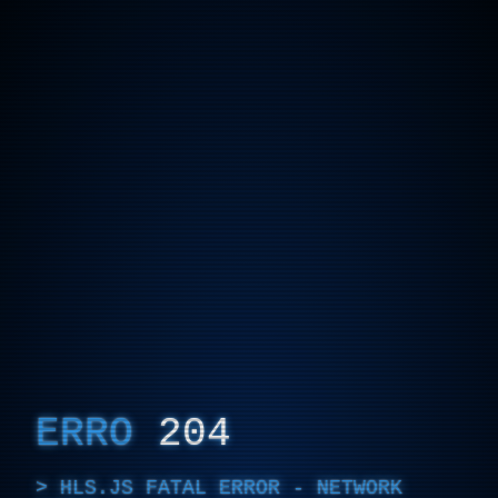
ERRO
204
HLS.JS FATAL ERROR - NETWORK