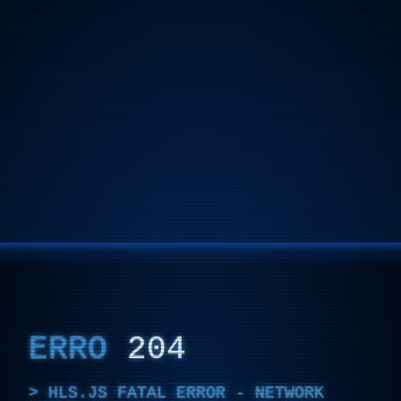
ERRO
204
HLS.JS FATAL ERROR - NETWORK