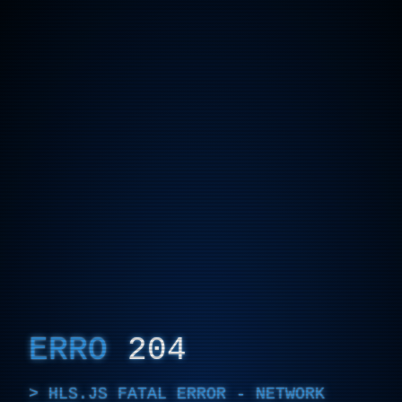
ERRO
204
HLS.JS FATAL ERROR - NETWORK