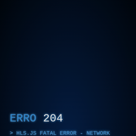
ERRO
204
HLS.JS FATAL ERROR - NETWORK