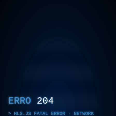
ERRO
204
HLS.JS FATAL ERROR - NETWORK