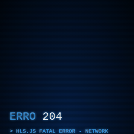
ERRO
204
HLS.JS FATAL ERROR - NETWORK