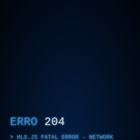
ERRO
204
HLS.JS FATAL ERROR - NETWORK