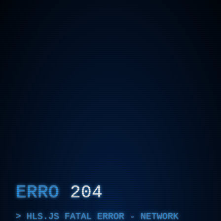
ERRO
204
HLS.JS FATAL ERROR - NETWORK