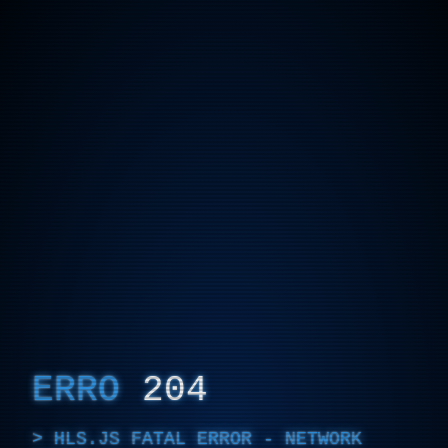
ERRO
204
HLS.JS FATAL ERROR - NETWORK