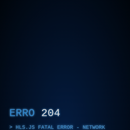
ERRO
204
HLS.JS FATAL ERROR - NETWORK