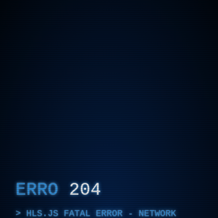
ERRO
204
HLS.JS FATAL ERROR - NETWORK