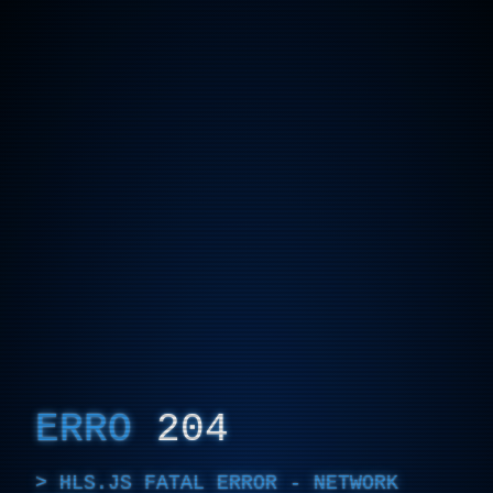
ERRO
204
HLS.JS FATAL ERROR - NETWORK