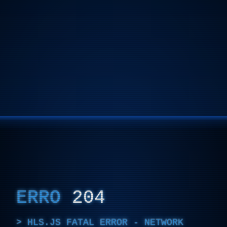
ERRO
204
HLS.JS FATAL ERROR - NETWORK