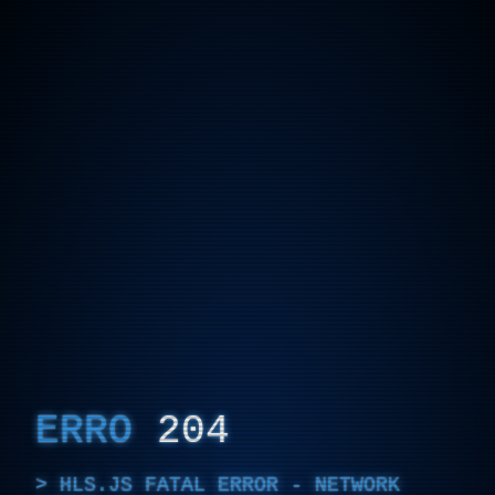
ERRO
204
HLS.JS FATAL ERROR - NETWORK