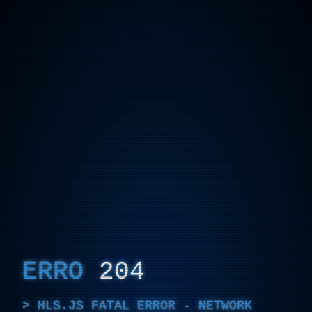
ERRO
204
HLS.JS FATAL ERROR - NETWORK