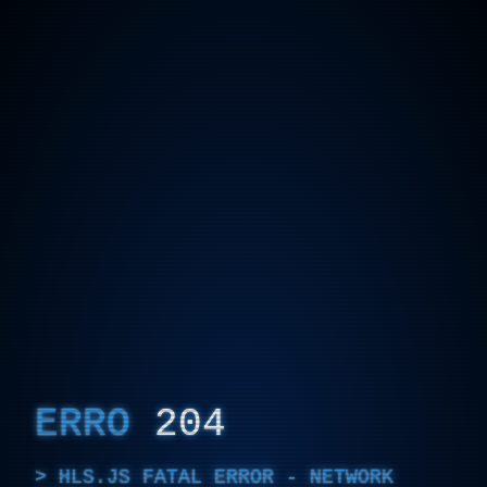
ERRO
204
HLS.JS FATAL ERROR - NETWORK