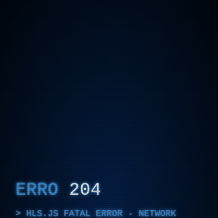
ERRO
204
HLS.JS FATAL ERROR - NETWORK