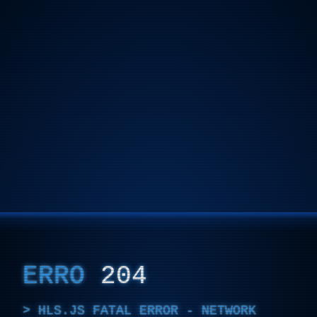
ERRO
204
HLS.JS FATAL ERROR - NETWORK