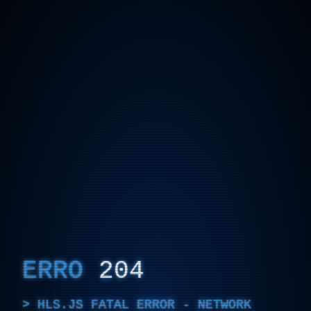
ERRO
204
HLS.JS FATAL ERROR - NETWORK