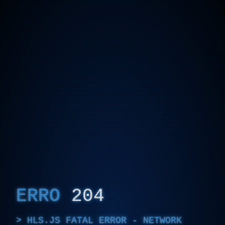
ERRO
204
HLS.JS FATAL ERROR - NETWORK