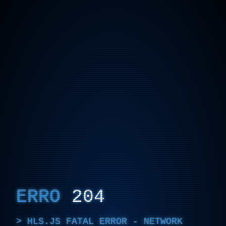
ERRO
204
HLS.JS FATAL ERROR - NETWORK