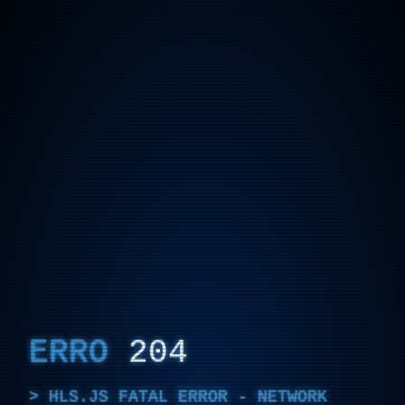
ERRO
204
HLS.JS FATAL ERROR - NETWORK