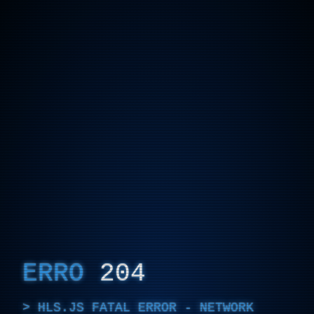
ERRO
204
HLS.JS FATAL ERROR - NETWORK