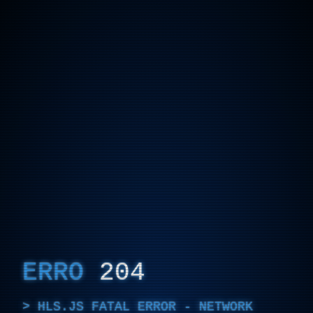
ERRO
204
HLS.JS FATAL ERROR - NETWORK