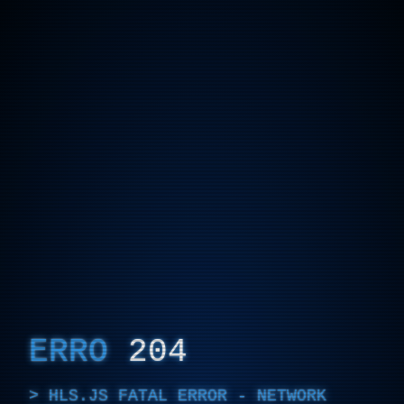
ERRO
204
HLS.JS FATAL ERROR - NETWORK