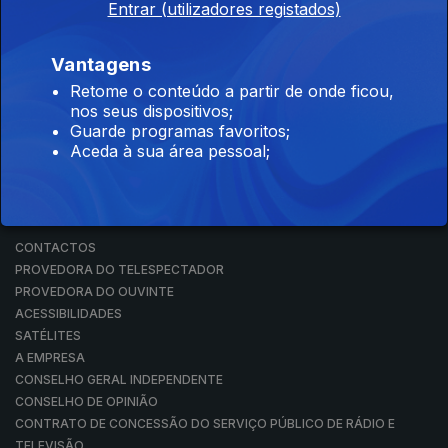
Entrar (utilizadores registados)
RÁDIO
RTP ARQUIVOS
RTP ENSINA
Vantagens
RTP PLAY
Retome o conteúdo a partir de onde ficou,
EM DIRETO
nos seus dispositivos;
REVER PROGRAMAS
Guarde programas favoritos;
Aceda à sua área pessoal;
CONCURSOS
PERGUNTAS FREQUENTES
CONTACTOS
CONTACTOS
PROVEDORA DO TELESPECTADOR
PROVEDORA DO OUVINTE
ACESSIBILIDADES
SATÉLITES
A EMPRESA
CONSELHO GERAL INDEPENDENTE
CONSELHO DE OPINIÃO
CONTRATO DE CONCESSÃO DO SERVIÇO PÚBLICO DE RÁDIO E
TELEVISÃO