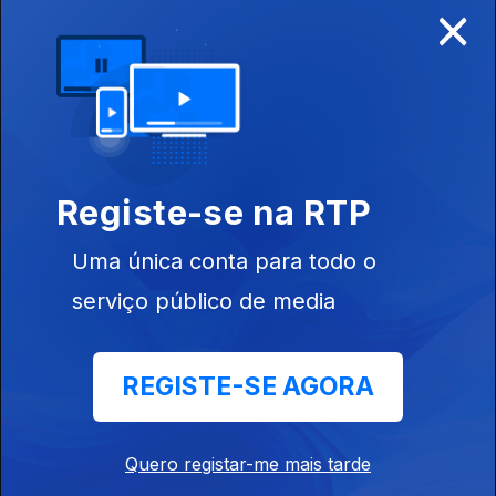
×
Disponível para iOS, Android, Apple TV, Android TV e
CarPlay
Registe-se na RTP
Uma única conta para todo o
serviço público de media
REGISTE-SE AGORA
NOTÍCIAS
DESPORTO
Quero registar-me mais tarde
TELEVISÃO