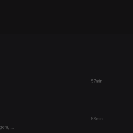
57min
58min
m, ....