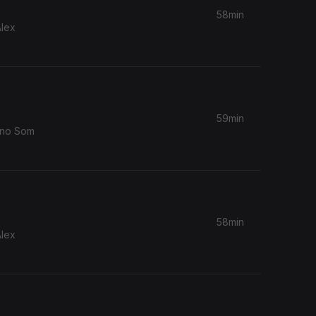
58min
Alex
59min
 no Som
58min
Alex