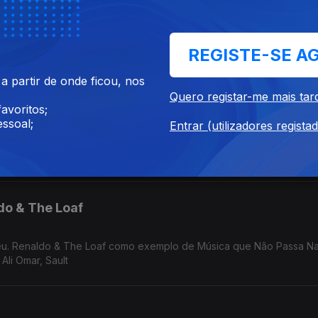
ot at the Center" no Festival Curtas de Vila do Conde. Anohni no S
REGISTE-SE A
Mudança. Música de Carla Del Forno, Mirror People, Nuno Canavarro, Ursula Rucker, Hercules and Love Affair
 partir de onde ficou, nos
Quero registar-me mais tar
avoritos;
ssoal;
Entrar (utilizadores regista
uel Abreu. In/Flux de Dj Shadow em Câmara Lenta. Música de Fauzia
do & The Loaf
reu. Renaldo & The Loaf como exemplo de Música que Não Passa Na
Ali Omar, Sault