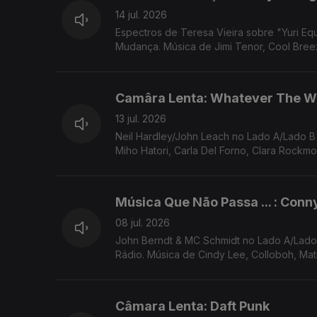
14 jul. 2026
Espectros de Teresa Vieira sobre "Yuri Equals Paradox" (Yuri Muraoka). "Times 
Mudança. Música de Jimi Tenor, Cool Breez
Camâra Lenta: Whatever The W
13 jul. 2026
Neil Hardley/John Leach no Lado A/Lado 
Miho Hatori, Carla Del Forno, Clara Rockmo
Música Que Não Passa ... : Conn
08 jul. 2026
John Berndt & MC Schmidt no Lado A/Lado B de Rui Miguel Abreu. Neu! como exemplo de Música Que Não Passa Na
Rádio. Música de Cindy Lee, Colloboh, Matm
Câmara Lenta: Daft Punk