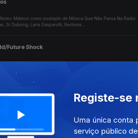
mos
 Abreu. Matmos como exemplo de Música Que Não Passa Na Radio.
as, Sr Dubong, Lana Gasparotti, Redoma ...
ld/Future Shock
de Local Artist, Sade, Break SL, Gaztween, John Carroll Kirby, Edd
Registe-se
el Abreu a propósito do livro "Rimas e Batidas". Bark Psychosis e
, ...
Uma única conta 
serviço público d