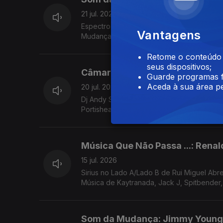
21 jul. 2026
Espectros de Teresa vieira sobre "Dark Kn
Vantagens
Retome o conteúdo a
seus dispositivos;
Câmara Lenta: Dj Shadow
Guarde programas f
Aceda à sua área pe
20 jul. 2026
Dj Andy Smith no Lado A/Lado B de Rui Mig
Portishead, Tricky, James K, Zaliva D
Música Que Não Passa ...: Renal
15 jul. 2026
Sirius no Lado A/Lado B de Rui Miguel Ab
Música de Kaytranada, Jack J, Spitbender, 
Som da Mudança: Jimmy Young