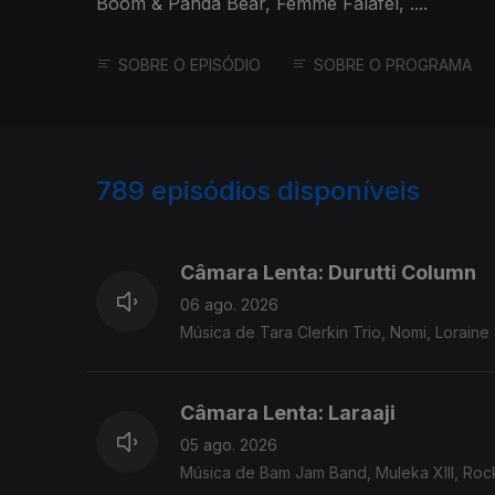
Boom & Panda Bear, Femme Falafel, ....
SOBRE O EPISÓDIO
SOBRE O PROGRAMA
789
episódios disponíveis
939704
938136
Câmara Lenta: Durutti Column
06 ago. 2026
Música de Tara Clerkin Trio, Nomi, Loraine J
Câmara Lenta: Laraaji
05 ago. 2026
Música de Bam Jam Band, Muleka XIII, Rocke