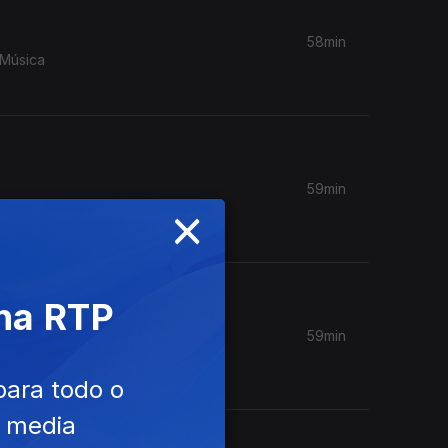
58min
 Música
59min
×
ie
 na RTP
59min
m Câmara
para todo o
e media