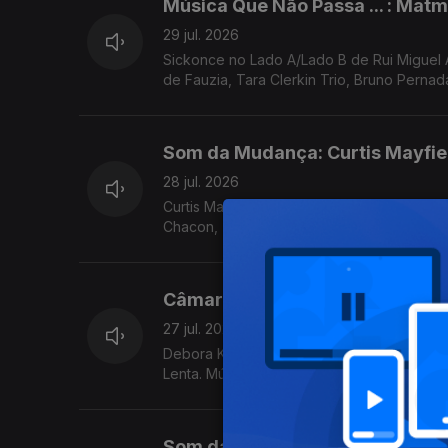
Música Que Não Passa ... : Mat
29 jul. 2026
Sickonce no Lado A/Lado B de Rui Miguel
de Fauzia, Tara Clerkin Trio, Bruno Pernad
Som da Mudança: Curtis Mayfie
28 jul. 2026
Curtis Mayfield no Som da Mudança. Música 
Chacon, Terry Callier, ...
Câmara Lenta: Bark Psychosis
27 jul. 2026
Debora King no Lado A /Lado B de Rui Migu
Lenta. Música de Nomi, Jill Scott, Samalandra
Som da Mudança: Anohni