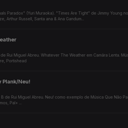
Are Tight" de Jimmy Young no Som da
e, Arthur Russell, Santa ana & Ana Gandum...
eather
B de Rui Miguel Abreu. Whatever The Weather em Camâra Lenta. Mú
re, Portishead
y Plank/Neu!
os, Pal+ ...