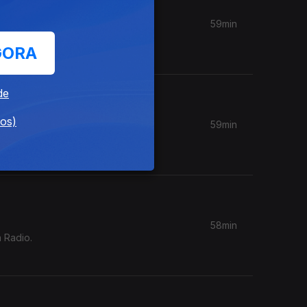
59min
om da
GORA
de
dos)
59min
, Keiyaa,
58min
 Radio.