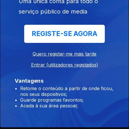
Uma única conta para todo o
Ep. 93
20 mai. 2026
serviço público de media
Em cada dia, Luís Caetano propõe um poema na voz de quem
o escreveu.
REGISTE-SE AGORA
João Lopes - Adereços e guarda-roupa
(excerto)
Quero registar-me mais tarde
Ep. 92
19 mai. 2026
Entrar (utilizadores registados)
Em cada dia, Luís Caetano propõe um poema na voz de quem
o escreveu.
Vantagens
Retome o conteúdo a partir de onde ficou,
José Gardeazabal - Penélope Está de Partida
nos seus dispositivos;
(Excerto)
Guarde programas favoritos;
Aceda à sua área pessoal;
Ep. 91
18 mai. 2026
Em cada dia, Luís Caetano propõe um poema na voz de quem
o escreveu.