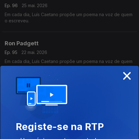
Ep. 96
25 mai. 2026
Em cada dia, Luís Caetano propõe um poema na voz de quem
o escreveu.
Ron Padgett
Ep. 95
22 mai. 2026
Em cada dia, Luís Caetano propõe um poema na voz de quem
×
o escreveu.
Inês Fonseca Santos
Ep. 94
21 mai. 2026
Em cada dia, Luís Caetano propõe um poema na voz de quem
o escreveu.
Registe-se na RTP
Lídia Jorge