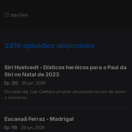
opções
2918
episódios disponíveis
936025
931375
927612
923375
919308
Siri Hustvedt - Dísticos heróicos para o Paul da
Siri no Natal de 2023
Ep. 120
30 jun. 2026
Em cada dia, Luís Caetano propõe um poema na voz de quem
o escreveu.
Eucanaã Ferraz - Madrigal
Ep. 119
29 jun. 2026