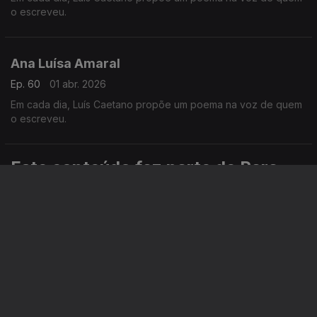
o escreveu.
Ana Luísa Amaral
Ep. 60
01 abr. 2026
Em cada dia, Luís Caetano propõe um poema na voz de quem
o escreveu.
Este conteúdo faz parte de Para
ouvir
SALTILLO Cromos
A Vida Breve
A Vida numa
de 86
Estante