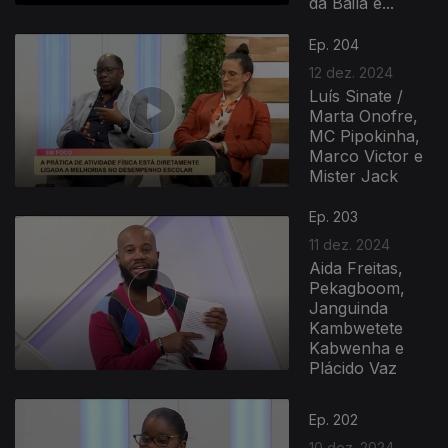
da Baila e...
Ep. 204
12 dez. 2024
Luís Sinate /
Marta Onofre,
MC Pipokinha,
Marco Victor e
Mister Jack
Ep. 203
11 dez. 2024
Aida Freitas,
Pekagboom,
Janguinda
Kambwetete
Kabwenha e
Plácido Vaz
Ep. 202
10 dez. 2024