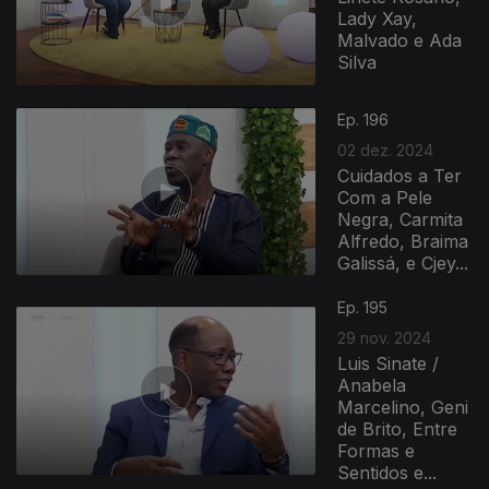
Lady Xay,
Malvado e Ada
Silva
Ep. 196
02 dez. 2024
Cuidados a Ter
Com a Pele
Negra, Carmita
Alfredo, Braima
Galissá, e Cjey...
812542
Ep. 195
29 nov. 2024
Luis Sinate /
Anabela
Marcelino, Geni
de Brito, Entre
Formas e
Sentidos e...