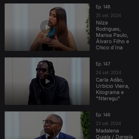
796513
Ep. 148
25 set. 2024
Nilza
Rodrigues,
Marisa Paulo,
Álvaro Filho e
Chico d´Ina
Ep. 147
24 set. 2024
Carla Adão,
Urbício Vieira,
Kilograma e
"Nteregu"
Ep. 146
23 set. 2024
Madalena
Quiala / Daniela