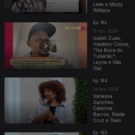
Leite e Mizzy
Willians
Ep. 185
15 nov. 2024
Isabél Zuaa,
Inadelso Cossa,
"Na Boca do
Tubarão",
Leyne e Ilda
Vaz
808481
Ep. 184
14 nov. 2024
Vanessa
Sanches,
Catarina
Barros, Neide
Cruz e Siwo
Ep. 183