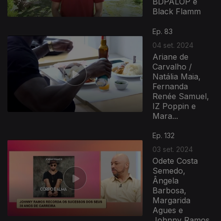
BDPALOP e
Black Flamm
Ep. 83
04 set. 2024
Ariane de
Carvalho /
Natália Maia,
Fernanda
Renée Samuel,
IZ Poppin e
Mara...
Ep. 132
03 set. 2024
Odete Costa
Semedo,
Ângela
Barbosa,
Margarida
Agues e
Johnny Ramos