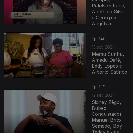
Petelson Faria,
Aneth da Silva
e Georgina
Angélica
Ep. 140
13 set. 2024
Memu Sunhu,
Amadu Dafé,
Eddy Lopes e
Alberto Satírico
Ep. 139
12 set. 2024
Sidney Zêgo,
Bubex
Conquistador,
Manuel Brito
Semedo, Boy
Teddy e Jay