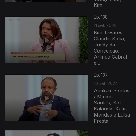
Kim
Ep. 138
11 set. 2024
Kim Tavares,
Cláudia Sofia,
Juddy da
Conceição,
Arlinda Cabral
e...
Ep. 137
10 set. 2024
Amílcar Santos
/ Miriam
Santos, Sol
Kalanda, Kátia
Mendes e Luísa
Fresta
792895