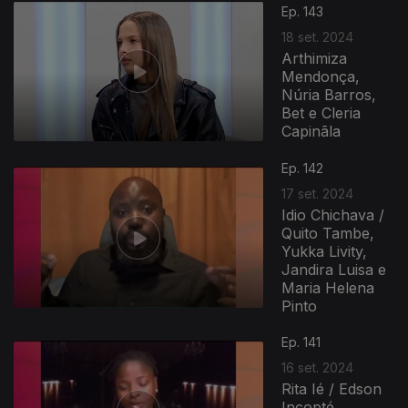
Ep. 143
18 set. 2024
Arthimiza
Mendonça,
Núria Barros,
Bet e Cleria
Capinãla
Ep. 142
17 set. 2024
Idio Chichava /
Quito Tambe,
Yukka Livity,
Jandira Luisa e
Maria Helena
Pinto
Ep. 141
16 set. 2024
Rita Ié / Edson
Incopté,