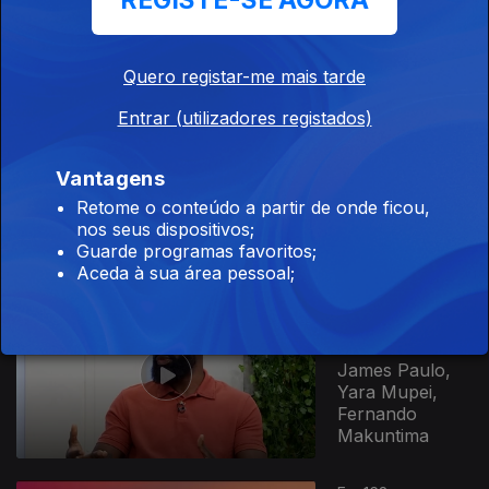
REGISTE-SE AGORA
Georgina
Angélica,
Armindo
Armando
Quero registar-me mais tarde
Entrar (utilizadores registados)
Ep. 170
25 out. 2024
Vantagens
Hamilton
Retome o conteúdo a partir de onde ficou,
Trindade, Iveth,
nos seus dispositivos;
J. Levy
Guarde programas favoritos;
Aceda à sua área pessoal;
Ep. 169
24 out. 2024
James Paulo,
Yara Mupei,
Fernando
Makuntima