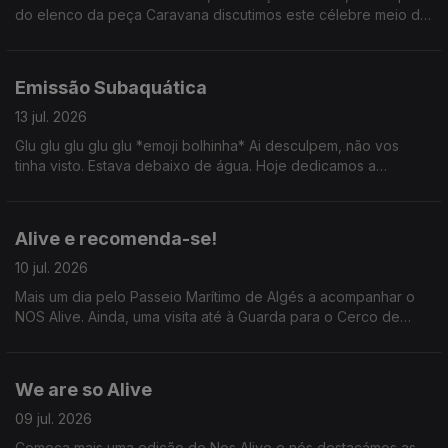
do elenco da peça Caravana discutimos este célebre meio de
transporte. Ainda: uma passagem por Serralves com Valentina
Jesus e um ID de David Byrne por Tiago Ribeiro.
Emissão Subaquática
13 jul. 2026
Glu glu glu glu glu *emoji bolhinha* Ai desculpem, não vos
tinha visto. Estava debaixo de água. Hoje dedicamos a
emissão ao mundo subaquático: conversamos com Carla
Lourenço, Sylvie Dias e ainda fomos até ao CIIMAR.
Alive e recomenda-se!
10 jul. 2026
Mais um dia pelo Passeio Marítimo de Algés a acompanhar o
NOS Alive. Ainda, uma visita até à Guarda para o Cerco de
Sortelha com António Freitas e o que devemos, ou não,
perguntar em primeiros dates.
We are so Alive
09 jul. 2026
Começa mais uma edição do Nos Alive e nós destacámos as