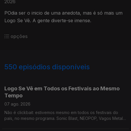
2026
POdia ser o inicio de uma anedota, mas é só mais um
Logo Se Vê. A gente diverte-se imense.
opções
550
episódios disponíveis
944619
941263
937420
Logo Se Vê em Todos os Festivais ao Mesmo
Tempo
07 ago. 2026
Não é clickbait: estivemos mesmo em todos os festivais do
país, no mesmo programa. Sonic Blast, NEOPOP, Vagos Metal
Fest e Bons Sons. E ainda ouvimos música nova!