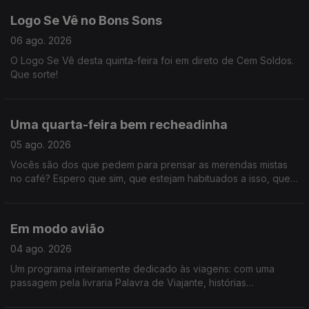
Logo Se Vê no Bons Sons
06 ago. 2026
O Logo Se Vê desta quinta-feira foi em direto de Cem Soldos.
Que sorte!
Uma quarta-feira bem recheadinha
05 ago. 2026
Vocês são dos que pedem para prensar as merendas mistas
no café? Espero que sim, que estejam habituados a isso, que
este programa está recheado demais para ouvir só assim. É
que tivemos "Só Fitas" improvisado, concerto dos Queen que
chega aos cinemas em outubro, tudo sobre a Volta a Portugal
Em modo avião
em Bicicleta e ainda demos um saltinho à primeira noite do
Vagos Metal Fest. Só mesmo neste estabelecimento - Logo Se
04 ago. 2026
Vê.
Um programa inteiramente dedicado às viagens: com uma
passagem pela livraria Palavra de Viajante, histórias
mirabolantes da Catarina, do Tiago e da Teresa, e uma