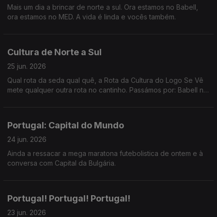
Mais um dia a brincar de norte a sul. Ora estamos no Babell,
ora estamos no MED. A vida é linda e vocês também.
Cultura de Norte a Sul
25 jun. 2026
Qual rota da seda qual quê, a Rota da Cultura do Logo Se Vê
mete qualquer outra rota no cantinho. Passámos por: Babell no
Porto, Poster em Marvila, Art Explora em Cascais e acabámos
no MED em Loulé.
Portugal: Capital do Mundo
24 jun. 2026
Ainda a ressacar a mega maratona futebolistica de ontem e à
conversa com Capital da Bulgária.
Portugal! Portugal! Portugal!
23 jun. 2026