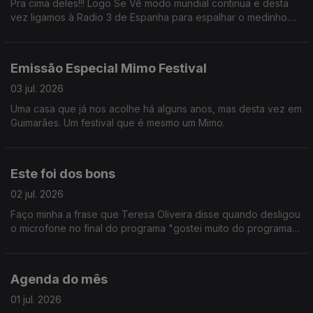
Pra cima deles!!! Logo Se Vê modo mundial continua e desta
vez ligamos à Radio 3 de Espanha para espalhar o medinho.
BORA PORTUGAL!!
Emissão Especial Mimo Festival
03 jul. 2026
Uma casa que já nos acolhe há alguns anos, mas desta vez em
Guimarães. Um festival que é mesmo um Mimo.
Este foi dos bons
02 jul. 2026
Faço minha a frase que Teresa Oliveira disse quando desligou
o microfone no final do programa "gostei muito do programa
de hoje". Fomos à Croácia, a Toronto e ainda passámos pelo
Teatro D. Maria II. E mais não digo.
Agenda do mês
01 jul. 2026