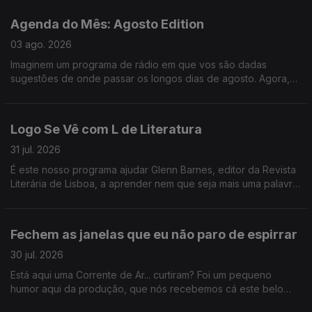
entrevista ao escritor Gonçalo Cadilhe, que nos deixa um
repto importantíssimo - que jamais deixemos de "cultivar o
Agenda do Mês: Agosto Edition
assombro".
03 ago. 2026
Imaginem um programa de rádio em que vos são dadas
sugestões de onde passar os longos dias de agosto. Agora,
imaginem um programa de rádio onde, para além de
sugestões, vos são dados bilhetes para festivais nesses
longos dias de agosto. É. Foi o Logo Se Vê desta segunda-
Logo Se Vê com L de Literatura
feira: cinema ao ar livre, exposição de LEGO na Cordoaria
Nacional, roteiro pelas praias da Costa Vicentina, e bilhetes
31 jul. 2026
para o Vagos Metal Fest e para o Bons Sons.
É este nosso programa ajudar Glenn Barnes, editor da Revista
Literária de Lisboa, a aprender nem que seja mais uma palavra
em português e nós já ganhamos o dia. Da livraria alfarrabista
mais antiga do Porto a sugestões de livros fresquinhas para
este verão, certamente não houve livrete de que não
Fechem as janelas que eu não paro de espirrar
falássemos hoje.
30 jul. 2026
Está aqui uma Corrente de Ar... curtiram? Foi um pequeno
humor aqui da produção, que nós recebemos cá este belo
coletivo artístico. E ainda ganhámos um novo vício: hyperpop.