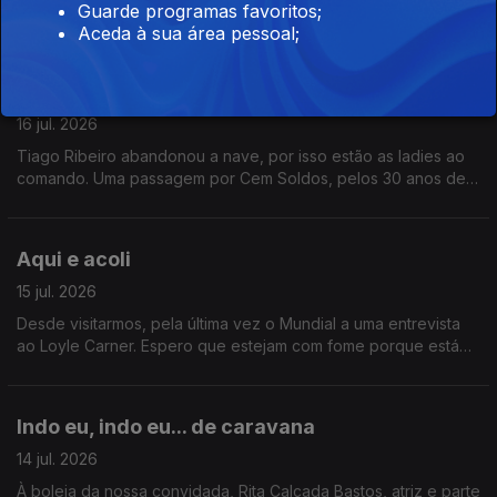
Guarde programas favoritos;
o Artes à Vila Também. O que é que se pode querer mais?
Aceda à sua área pessoal;
2/3 de Logo Se Vê
16 jul. 2026
Tiago Ribeiro abandonou a nave, por isso estão as ladies ao
comando. Uma passagem por Cem Soldos, pelos 30 anos de
carreira de Jay-Z e ainda uma entrevista a Karim Aïnouz.
Aqui e acoli
15 jul. 2026
Desde visitarmos, pela última vez o Mundial a uma entrevista
ao Loyle Carner. Espero que estejam com fome porque está
aqui um belo buffet de conteúdo.
Indo eu, indo eu... de caravana
14 jul. 2026
À boleia da nossa convidada, Rita Calçada Bastos, atriz e parte