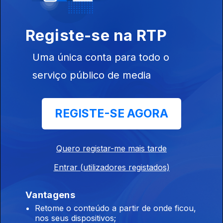
Palma e Teresa Oliveira partilham workshops e coisinhas
novas que aprenderam.
Registe-se na RTP
É o bicho, é o bicho! Vai-te devorar! Crocodilo
é soooou
Uma única conta para todo o
21 jul. 2026
serviço público de media
Por acaso faltou passarmos esta relíquia de Iran Costa, mas
falamos de bicharada.
REGISTE-SE AGORA
Últimos cartuchos
20 jul. 2026
Quero registar-me mais tarde
Pronto, vá... Parabéns Espanha.....
Entrar (utilizadores registados)
Música, música e mais música!
Vantagens
17 jul. 2026
Retome o conteúdo a partir de onde ficou,
nos seus dispositivos;
É Sexta da Música Nova, o FMM de Porto Covo já começou e