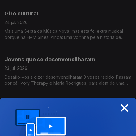
Giro cultural
24 jul. 2026
Mais uma Sexta da Música Nova, mas esta foi extra musical
porque há FMM Sines. Ainda: uma voltinha pela história de
Heinz Stucke.
Jovens que se desenvencilharam
23 jul. 2026
Desafio-vos a dizer desenvencilharam 3 vezes rápido. Passam
por cá: Ivory Therapy e Maria Rodrigues, para além de uma
homenagem a Amy Winehouse e viagem até Sines.
×
Qual foi a última vez que aprenderam uma
coisa nova?
22 jul. 2026
Entre AMAR o Odisseia e receitas para a longevidade, Catarina