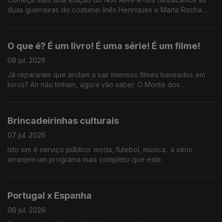
duas guerreiras do costume: Inês Henriques e Marta Rocha.
Ainda: uma passagem pelo Festival da Voz e desabafos sobre
cafunés.
O que é? É um livro! É uma série! É um filme!
08 jul. 2026
Já repararam que andam a sair imensos filmes baseados em
livros? Ah não tinham, agora vão saber. O Monte dos
Vendavais, Hamnet, Senso e Sensibilidade...
Brincadeirinhas culturais
07 jul. 2026
Isto sim é serviço público: moda, futebol, música.. a sério
arranjem um programa mais completo que este.
Portugal x Espanha
06 jul. 2026