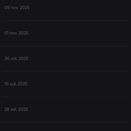
09 nov. 2025
01 nov. 2025
26 out. 2025
19 out. 2025
28 set. 2025