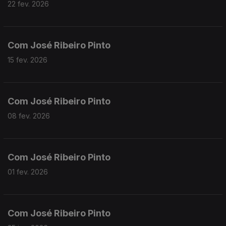
22 fev. 2026
Com José Ribeiro Pinto
15 fev. 2026
Com José Ribeiro Pinto
08 fev. 2026
Com José Ribeiro Pinto
01 fev. 2026
Com José Ribeiro Pinto