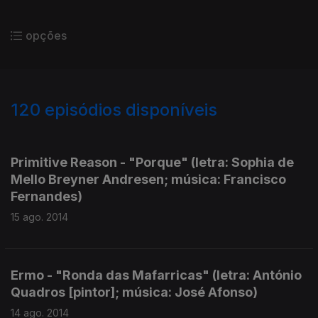
opções
120
episódios disponíveis
161733
160254
158084
155624
154966
Primitive Reason - "Porque" (letra: Sophia de
Mello Breyner Andresen; música: Francisco
Fernandes)
15 ago. 2014
Ermo - "Ronda das Mafarricas" (letra: António
Quadros [pintor]; música: José Afonso)
14 ago. 2014