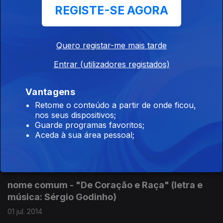
REGISTE-SE AGORA
04 jul. 2014
Quero registar-me mais tarde
Zé Perdigão - "João Nada" (letra e música:
José Cid)
Entrar (utilizadores registados)
03 jul. 2014
Vantagens
Retome o conteúdo a partir de onde ficou,
nos seus dispositivos;
Paulo Praça - "Somos Livres" (letra e música:
Guarde programas favoritos;
Ermelinda Duarte)
Aceda à sua área pessoal;
02 jul. 2014
nome comum - "De Coração e Raça" (letra e
música: Sérgio Godinho)
01 jul. 2014