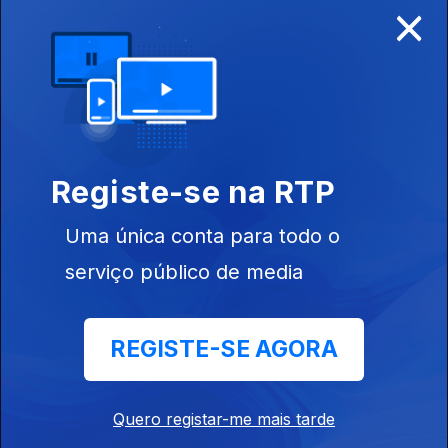
×
Disponível para iOS, Android, Apple TV, Android TV e
CarPlay
Registe-se na RTP
Uma única conta para todo o
serviço público de media
REGISTE-SE AGORA
NOTÍCIAS
DESPORTO
Quero registar-me mais tarde
TELEVISÃO