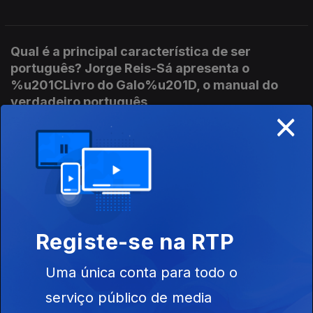
Qual é a principal característica de ser
português? Jorge Reis-Sá apresenta o
%u201CLivro do Galo%u201D, o manual do
verdadeiro português
×
26 set. 2017
Vacinar ou não vacinar. Mário Cordeiro,
pediatra, Presidente da Associação para a
Promoção da Segurança Infantil e autor do
livro "A Verdade e a Mentira das Vacinas
Registe-se na RTP
25 set. 2017
Uma única conta para todo o
serviço público de media
Bloom, o novo projeto de JP Simões, ao vivo na