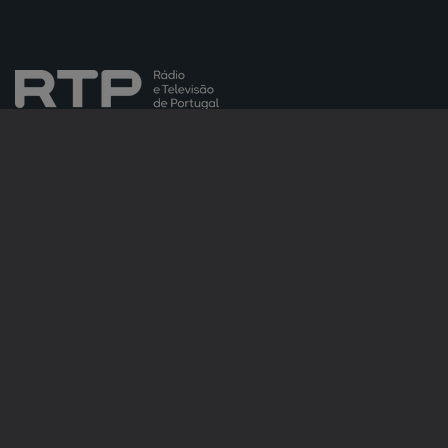
NOTÍCIAS
DESPORTO
TELEVISÃO
RÁDIO
RTP ARQUIVOS
RTP ENSINA
RTP PLAY
EM DIRETO
REVER PROGRAMAS