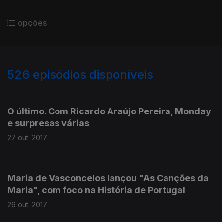
opções
526
episódios disponíveis
310429
307758
305530
303229
301020
O último. Com Ricardo Araújo Pereira, Monday
e surpresas várias
27 out. 2017
Maria de Vasconcelos lançou "As Canções da
Maria", com foco na História de Portugal
26 out. 2017