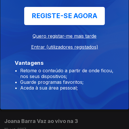
3
22 set. 2017
REGISTE-SE AGORA
Quero registar-me mais tarde
Filipe Homem Fonseca, o argumentista de
Herman Enciclopédia, Conversa da Treta,
Entrar (utilizadores registados)
Inimigo Público e até dos Cebola Mole
21 set. 2017
Vantagens
Retome o conteúdo a partir de onde ficou,
nos seus dispositivos;
Guarde programas favoritos;
"Índice Médio de Felicidade", novo filme de
Aceda à sua área pessoal;
Joaquim Leitão, escrito por David Machado
20 set. 2017
Joana Barra Vaz ao vivo na 3