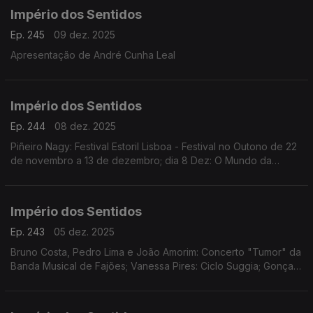
Império dos Sentidos
Ep. 245
09 dez. 2025
Apresentação de André Cunha Leal
Império dos Sentidos
Ep. 244
08 dez. 2025
Piñeiro Nagy: Festival Estoril Lisboa - Festival no Outono de 22
de novembro a 13 de dezembro; dia 8 Dez: O Mundo da
Ópera (Mozart | Händel | Rameau | Rossini | Offenbach)
Teatro Tivoli /17.00h
Império dos Sentidos
Ep. 243
05 dez. 2025
Bruno Costa, Pedro Lima e João Amorim: Concerto "Tumor" da
Banda Musical de Fajões; Vanessa Pires: Ciclo Suggia; Gonçalo
Duarte: Festival Internacional e Concurso de Música Infante D.
Henrique; Pedro Sena Nunes: InShadow