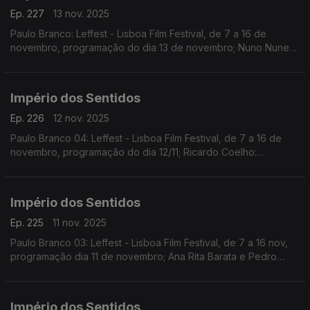
Ep. 227
13 nov. 2025
Paulo Branco: Leffest - Lisboa Film Festival, de 7 a 16 de
novembro, programação do dia 13 de novembro; Nuno Nunes:
Teatro Lilith, encenação de Nuno Nunes com Diana Narciso e
Hugo Inácio. ...
Império dos Sentidos
Ep. 226
12 nov. 2025
Paulo Branco 04: Leffest - Lisboa Film Festival, de 7 a 16 de
novembro, programação do dia 12/11; Ricardo Coelho:
Concerto Antena 2 - Quinteto Ricardo Coelho, 12/11, 9h00 no
Liceu Camões, apresentação do disco Kohelet
Império dos Sentidos
Ep. 225
11 nov. 2025
Paulo Branco 03: Leffest - Lisboa Film Festival, de 7 a 16 nov,
programação dia 11 de novembro; Ana Rita Barata e Pedro
Sena Nunes: InShadow - Lisbon Screendance Festival (vídeo-
dança e performance) de 11nov a 19 dez
Império dos Sentidos