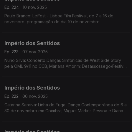
Ep. 224
10 nov. 2025
Paulo Branco: Leffest - Lisboa Film Festival, de 7 a 16 de
novembro, programação do dia 10 de novembro
Império dos Sentidos
Ep. 223
07 nov. 2025
Nuno Silva: Concerto Danças Sinfónicas de West Side Story
pela OML 9/11 no CCB; Mariana Amorim: Desassossego/Festival
de curtas de videodança, 8 a 16/11 no Porto; Paulo Branco:
Leffest, 7 a 16/11 na Culturgest
Império dos Sentidos
Ep. 222
06 nov. 2025
Catarina Saraiva: Linha de Fuga, Dança Contemporânea de 6 a
30 de novembro em Coimbra; Miguel Martins Pessoa e Diana
Bernedo: Festival de Teatro Físico, de 6 a 9 de novembro em
Faro, O Palhaço Escultor de/com Pedro Toch