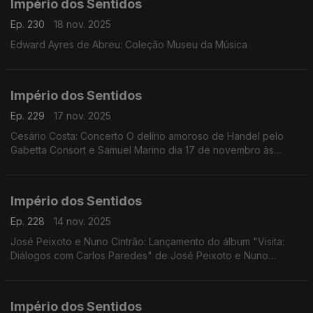
Império dos Sentidos
Ep. 230
18 nov. 2025
Edward Ayres de Abreu: Coleção Museu da Música
Império dos Sentidos
Ep. 229
17 nov. 2025
Cesário Costa: Concerto O delírio amoroso de Handel pelo
Gabetta Consort e Samuel Marino dia 17 de novembro às
20h00 no CCB, Conversa Pré-Concerto por Cesário Costa; ...
Império dos Sentidos
Ep. 228
14 nov. 2025
José Peixoto e Nuno Cintrão: Lançamento do álbum "Visita:
Diálogos com Carlos Paredes" de José Peixoto e Nuno
Cintrão; Vanessa Pires: Ciclo Suggia, homenagem a
Guilhermina Suggia; Beatriz Teodósio: Somos Todas Baba
Yaga
Império dos Sentidos