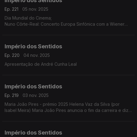
Império dos Sentidos
Ep. 221
05 nov. 2025
Dia Mundial do Cinema;
Nuno Côrte-Real: Concerto Europa Sinfónica com a Wiener
Concert Verein (Áustria) dia 5 de novembro às 21h30 no
Teatro-Cine Torres Vedras, ...
Império dos Sentidos
Ep. 220
04 nov. 2025
Apresentação de André Cunha Leal
Império dos Sentidos
Ep. 219
03 nov. 2025
Maria João Pires - prémio 2025 Helena Vaz da Silva (por
Isabel Meira) Maria João Pires anuncia o fim da carreira e diz
estar a atravessar "um processo de mudança radical".
Império dos Sentidos