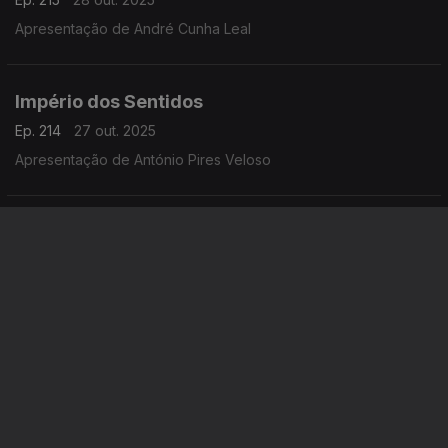
Apresentação de André Cunha Leal
Império dos Sentidos
Ep. 214
27 out. 2025
Apresentação de António Pires Veloso
Império dos Sentidos
Ep. 213
24 out. 2025
Cesário Costa: Concerto de Halloween pela OSP e Coro do
TNSC; Andrea Conangla: Concerto OML; Sara Fonseca e José
António Falcão: Festival Terras Sem Sombra; Pedro Moreira
(oboé): Concerto Pedro Moreira e Maria Ferreira
Império dos Sentidos
Ep. 212
23 out. 2025
Apresentação: André Cunha Leal