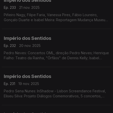
Império dos Sentidos
Ep. 233
21 nov. 2025
Piñeiro Nagy, Filipe Faria, Vanessa Pires, Fábio Loureiro,
Gonçalo Duarte e Isabel Meira: Reportagem Mudança Museu
da Música
Império dos Sentidos
Ep. 232
20 nov. 2025
Pedro Neves: Concertos OML, direção Pedro Neves; Henrique
Fialho: Teatro da Rainha, "Órfãos" de Dennis Kelly; Isabel
Meira: Reportagem Cacofone
Império dos Sentidos
Ep. 231
19 nov. 2025
Pedro Sena Nunes: InShadow - Lisbon Screendance Festival,
Eliseu Silva: Projeto Diálogos Comemorativos, 5 concertos,
CD's, livro e edição de partituras; Isabel Meira: Campanha de
restauros do Museu Música