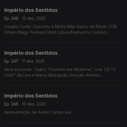
Império dos Sentidos
Ep. 248
12 dez. 2025
Cesário Costa: Concerto A Minha Mãe Ganso de Ravel, CCB;
Piñeiro Nagy: Festival Estoril Lisboa/Festival no Outono;
Osvaldo Ferreira: Concerto Oratória de Natal na Igreja da Lapa,
Porto; Pedro Sena Nunes: InShadow
Império dos Sentidos
Ep. 247
11 dez. 2025
Alice Azevedo: Teatro "Prometo-me Moderna"; Lina: CD "O
Fado" de Lina e Marco Mezquida; Gonçalo Amorim:
Teatro/"José Afonso, ao vivo nos Coliseus, 1983"
Império dos Sentidos
Ep. 246
10 dez. 2025
Apresentação de André Cunha Leal