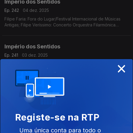
Império dos Sentidos
Ep. 242
04 dez. 2025
Filipe Faria: Fora do Lugar/Festival Internacional de Músicas
Antigas; Filipe Veríssimo: Concerto Orquestra Filarmónica
Portuguesa; Piñeiro Nagy: Festival Estoril Lisboa/Festival no
Outono Ana Rita Barata: InShadow
Império dos Sentidos
Ep. 241
03 dez. 2025
×
Piñeiro Nagy: Festival Estoril Lisboa/Festival no Outono de 22/11
a 13/12; Marcos Magalhães: Músicos do Tejo "E Não o Fazer!
Concerto-Ensaio-Pausa-Greve", 4/12 das 10h00 às 17h00 no
Teatro São Luiz
Império dos Sentidos
Ep. 240
02 dez. 2025
Apresentação: André Cunha Leal
Registe-se na RTP
Uma única conta para todo o
Império dos Sentidos