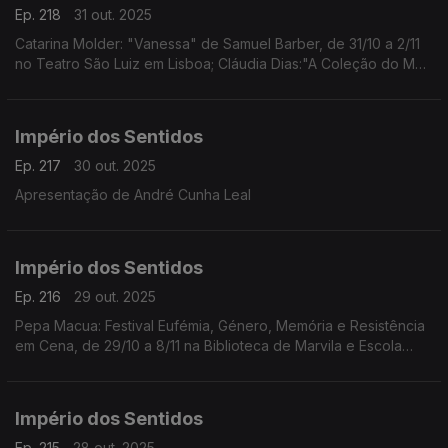
Ep. 218
31 out. 2025
Catarina Molder: "Vanessa" de Samuel Barber, de 31/10 a 2/11
no Teatro São Luiz em Lisboa; Cláudia Dias:"A Coleção do Meu
Pai/Amina" da coreógrafa e performer Cláudia Dias, dia 1/11 às
21h30 no Fórum Cultural do Seixal
Império dos Sentidos
Ep. 217
30 out. 2025
Apresentação de André Cunha Leal
Império dos Sentidos
Ep. 216
29 out. 2025
Pepa Macua: Festival Eufémia, Género, Memória e Resistência
em Cena, de 29/10 a 8/11 na Biblioteca de Marvila e Escola
Secundária de Camões em Lisboa;
João Almeida: morreu Jack DeJohnette, baterista de jazz
(1942-2025)
Império dos Sentidos
Ep. 215
28 out. 2025