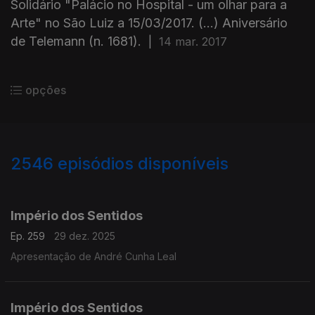
Solidário "Palácio no Hospital - um olhar para a
Arte" no São Luiz a 15/03/2017. (...) Aniversário
de Telemann (n. 1681).
|
14 mar. 2017
opções
2546
episódios disponíveis
895637
892162
888407
884677
Império dos Sentidos
Ep. 259
29 dez. 2025
Apresentação de André Cunha Leal
Império dos Sentidos