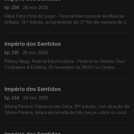
Ep. 236
26 nov. 2025
Filipe Faria: Fora do Lugar - Festival Internacional de Músicas
Antigas, 14.ª edição, programação do 2º fim-de-semana de 27
a 30 de Novembro; Ana Rita Barata: InShadow - Lisbon
Screendance Festival
Império dos Sentidos
Ep. 235
25 nov. 2025
Piñeiro Nagy: Festival Estoril Lisboa - Festival no Outono; Duo
Contrastes & Eclética, 25 novembro às 18h00 no Centro
Cultural de Cascais; Pedro Sena Nunes: InShadow - Lisbon
Screendance Festival, competição vídeo-dança
Império dos Sentidos
Ep. 234
24 nov. 2025
Silvina Pereira: Clássicos em Cena, 10ª edição, com direção de
Silvina Pereira, leitura encenada de três peças sobre os usos
e costumes da Lisboa Quinhentista, de 24 a 30 de Novembro
na Galeria Sá da Costa (Chiado)