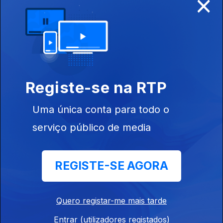
×
16 jun. 2026
Fernando Alvim recebe a bióloga e autora do livro "Isto não
é...".
Nuno Palma
Registe-se na RTP
15 jun. 2026
Fernando Alvim recebe o autor do livro "O Vício dos Fundos
Uma única conta para todo o
Europeus".
serviço público de media
Elisabete Cunha
REGISTE-SE AGORA
12 jun. 2026
Viajámos até à Austrália para conhecer a portuguesa Elisabete
Cunha, astrofísica e investigadora, que lançou o livro "O que
se Passa acima das Nossas Cabeças".
Quero registar-me mais tarde
Entrar (utilizadores registados)