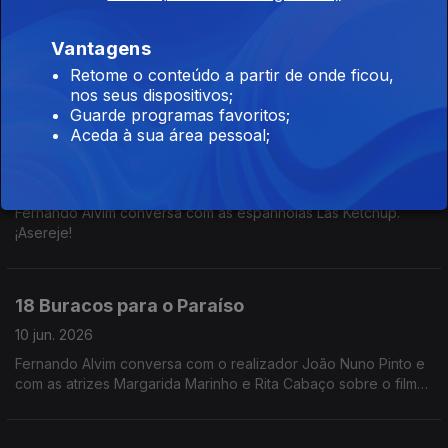
Las Ketchup
11 jun. 2026
Vantagens
Fernando Alvim conversa com as espanholas Las Ketchup.
Retome o conteúdo a partir de onde ficou,
¡Asereje!
nos seus dispositivos;
Guarde programas favoritos;
Aceda à sua área pessoal;
Las Ketchup
11 jun. 2026
Fernando Alvim conversa com as espanholas Las Ketchup.
¡Asereje!
18 Buracos para o Paraíso
10 jun. 2026
Fernando Alvim conversa com o realizador João Nuno Pinto e
com as atrizes Margarida Marinho e Rita Cabaço sobre o filme
"18 Buracos para o Paraíso".