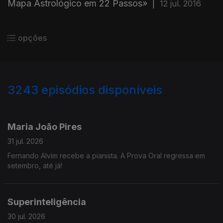
Mapa Astrológico em 22 Passos»
|
12 jul. 2016
opções
3243
episódios disponíveis
943239
939782
935623
932024
929412
Maria João Pires
31 jul. 2026
Fernando Alvim recebe a pianista. A Prova Oral regressa em
setembro, até já!
Superinteligência
30 jul. 2026