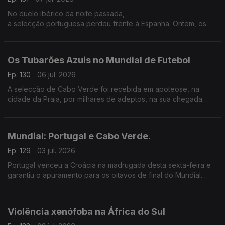
No duelo ibérico da noite passada,
a selecção portuguesa perdeu frente à Espanha. Ontem, os
últimos minutos foram fatais...
Os Tubarões Azuis no Mundial de Futebol
Ep. 130
06 jul. 2026
A selecção de Cabo Verde foi recebida em apoteose, na
cidade da Praia, por milhares de adeptos, na sua chegada
após marcar a sua estreia num mundial de futebol.
Mundial: Portugal e Cabo Verde.
Ep. 129
03 jul. 2026
Portugal venceu a Croácia na madrugada desta sexta-feira e
garantiu o apuramento para os oitavos de final do Mundial.
Hoje é a vez de Cabo Verde entrar em campo contra a
Argentina.
Violência xenófoba na África do Sul