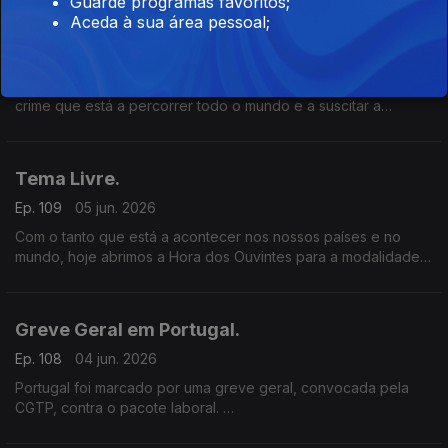
Guarde programas favoritos;
podemos proteger?
Aceda à sua área pessoal;
Assassinato do Bispo de Quelimane.
Ep. 110
08 jun. 2026
O assassinato do bispo de Quelimane, D. Osório Citora, é um
crime que está a percorrer todo o mundo e a suscitar a
condenação de vários sectores da sociedade moçambicana.
Tema Livre.
Ep. 109
05 jun. 2026
Com o tanto que está a acontecer nos nossos países e no
mundo, hoje abrimos a Hora dos Ouvintes para a modalidade
“Tema livre”.
Greve Geral em Portugal.
Ep. 108
04 jun. 2026
Portugal foi marcado por uma greve geral, convocada pela
CGTP, contra o pacote laboral.
Esta foi a segunda greve geral em Portugal, no espaço de 6
meses.