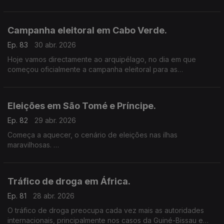
Falamos com sindicalistas de diferentes países.
Campanha eleitoral em Cabo Verde.
Ep. 83
30 abr. 2026
Hoje vamos directamente ao arquipélago, no dia em que
começou oficialmente a campanha eleitoral para as
legislativas.
Eleições em São Tomé e Príncipe.
Ep. 82
29 abr. 2026
Começa a aquecer, o cenário de eleições nas ilhas
maravilhosas.
Há presidenciais a 19 de Julho, com o líder da ADI, Patrice
Trovoada a falar em traidores e a criticar o governo liderado
por Américo Ramos.
Tráfico de droga em África.
Ep. 81
28 abr. 2026
O tráfico de droga preocupa cada vez mais as autoridades
internacionais, principalmente nos casos da Guiné-Bissau e