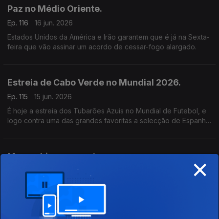
família.
Paz no Médio Oriente.
Ep. 116
16 jun. 2026
Estados Unidos da América e Irão garantem que é já na Sexta-
feira que vão assinar um acordo de cessar-fogo alargado.
Estreia de Cabo Verde no Mundial 2026.
Ep. 115
15 jun. 2026
É hoje a estreia dos Tubarões Azuis no Mundial de Futebol, e
logo contra uma das grandes favoritas a selecção de Espanha.
É um jogo de elevada dificuldade mas os cabo-verdianos
estão motivados.
×
Moçambique exposto.
Ep. 114
12 jun. 2026
Face ao elevado número de inscrições e interesse perante um
tema que marca a actualidade moçambicana, regressamos ao
tema: Jornalistas raptados, empresários desaparecidos,
membros da oposição assassinados.