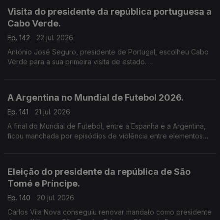
Visita do presidente da república portuguesa a
Cabo Verde.
Ep. 142
22 jul. 2026
António José Seguro, presidente de Portugal, escolheu Cabo
Verde para a sua primeira visita de estado.
O presidente de Cabo Verde defendeu que Portugal e o
arquipélago cabo-verdiano construíram uma das mais sólidas
parcerias entre estados de língua portuguesa.
A Argentina no Mundial de Futebol 2026.
Ep. 141
21 jul. 2026
A final do Mundial de Futebol, entre a Espanha e a Argentina,
ficou manchada por episódios de violência entre elementos
das duas equipas, no final do jogo.
Eleição do presidente da república de São
Tomé e Príncipe.
Ep. 140
20 jul. 2026
Carlos Vila Nova conseguiu renovar mandato como presidente