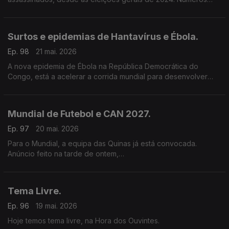
avançados por Venâncio Mondlane.
Surtos e epidemias de Hantavírus e Ébola.
Ep. 98
21 mai. 2026
A nova epidemia de Ébola na República Democrática do
Congo, está a acelerar a corrida mundial para desenvolver
vacinas e tratamentos.
Entretanto, a primeira-ministra da Nova Zelândia, que preside
ao painel independente para a preparação e resposta a
Mundial de Futebol e CAN 2027.
pandemias, garante que os novos regulamentos sanitários
internacionais criados após a Covid, estão a funcionar e que
Ep. 97
20 mai. 2026
foram essenciais na resposta ao surto de Hantavírus.
Para o Mundial, a equipa das Quinas já está convocada.
Anúncio feito na tarde de ontem,
pelo seleccionador Roberto Martínez.
Tema Livre.
Ep. 96
19 mai. 2026
Hoje temos tema livre, na Hora dos Ouvintes.