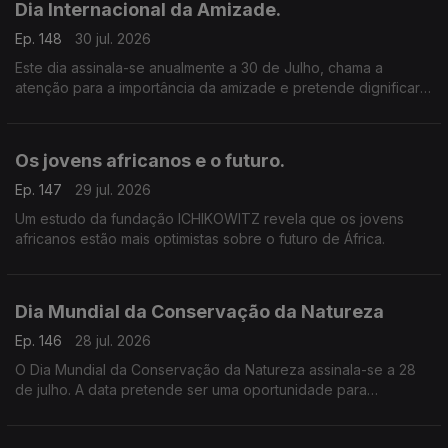
Dia Internacional da Amizade.
Ep. 148
30 jul. 2026
Este dia assinala-se anualmente a 30 de Julho, chama a
atenção para a importância da amizade e pretende dignificar o
papel que a amizade tem na concretização dos valores de
paz, segurança e harmonia social entre os povos
Os jovens africanos e o futuro.
Ep. 147
29 jul. 2026
Um estudo da fundação ICHIKOWITZ revela que os jovens
africanos estão mais optimistas sobre o futuro de África.
Dia Mundial da Conservação da Natureza
Ep. 146
28 jul. 2026
O Dia Mundial da Conservação da Natureza assinala-se a 28
de julho. A data pretende ser uma oportunidade para
sensibilizar a sociedade para a importância da proteção dos
ecossistemas, da biodiversidade e dos recursos naturais.