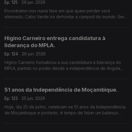
Ep. 125
29 jun. 2026
Encontramo-nos numa fase em que quem perder será
eliminado. Cabo Verde irá defrontar a campeã do mundo. Será
possível eliminar a Argentina? Portugal conseguirá passar à
próxima fase?
Higino Carneiro entrega candidatura à
liderança do MPLA.
Ep. 124
26 jun. 2026
Higino Carneiro formalizou a sua candidatura à liderança do
MPLA, partido no poder desde a independência de Angola,
apesar de estar sob acusação de branqueamento de capitais
e peculato.
51 anos da Independência de Moçambique.
Ep. 123
25 jun. 2026
Hoje, dia 25 de junho, celebram-se 51 anos da Independência
de Moçambique e portanto, é tempo de fazer um balanço
acerca dos desafios que o pais ainda enfrenta e o que deve
ou pode ser feito nos próximos anos.