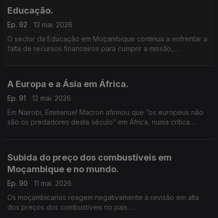
Educação.
Ep. 92
13 mai. 2026
O sector da Educação em Moçambique continua a enfrentar a
falta de recursos financeiros para cumprir a missão,
reconhecem as autoridades.
A Europa e a Ásia em África.
Ep. 91
12 mai. 2026
Em Nairobi, Emmanuel Macron afirmou que “os europeus não
são os predadores deste século” em África, numa crítica
implícita à China.
Subida do preço dos combustíveis em
Moçambique e no mundo.
Ep. 90
11 mai. 2026
Os moçambicanos reagem negativamente à revisão em alta
dos preços dos combustíveis no país.
A maior subida registou-se no gasóleo que vai, consideram os