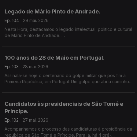
Legado de Mário Pinto de Andrade.
Ep. 104
29 mai. 2026
Nesta Hora, destacamos o legado intelectual, político e cultural
de Mário Pinto de Andrade.
A RTP África associa-se ao colóquio, a decorrer em Lisboa.
100 anos do 28 de Maio em Portugal.
Ep. 103
28 mai. 2026
Assinala-se hoje o centenário do golpe militar que pôs fim à
Primeira República, em Portugal. Um golpe que abriu caminho
para a ditadura fascista e regime de António Oliveira Salazar.
Candidatos às presidenciais de São Tomé e
Príncipe.
Ep. 102
27 mai. 2026
Acompanhamos o processo das candidaturas à presidência da
república de São Tomé e Príncipe. Para já, há 4 pré-