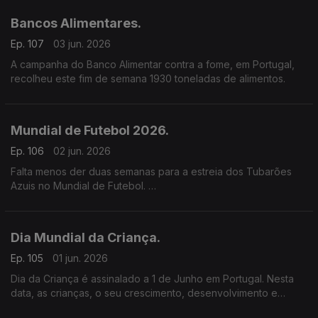
Bancos Alimentares.
Ep. 107
03 jun. 2026
A campanha do Banco Alimentar contra a fome, em Portugal,
recolheu este fim de semana 1930 toneladas de alimentos.
Mundial de Futebol 2026.
Ep. 106
02 jun. 2026
Falta menos der duas semanas para a estreia dos Tubarões
Azuis no Mundial de Futebol.
Uma entrada que está a ser esperada com muita expectativa
depois da vitória frente à Sérvia, em jogo amigável.
Dia Mundial da Criança.
Ep. 105
01 jun. 2026
Dia da Criança é assinalado a 1 de Junho em Portugal. Nesta
data, as crianças, o seu crescimento, desenvolvimento e
condições de vida estão no centro das atenções.