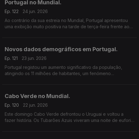
Portugal no Mundial.
Ep. 122
24 jun. 2026
Ao contrário da sua estreia no Mundial, Portugal apresentou
uma exibição muito positiva na tarde de terça-feira frente ao
Uzbequistão, vencendo a partida por 5–0.
Novos dados demográficos em Portugal.
Ep. 121
23 jun. 2026
Portugal registou um aumento significativo da população,
atingindo os 11 milhões de habitantes, um fenómeno
diretamente associado à imigração. Tendo em conta estes
dados, cerca de 14 em cada 100 residentes são de
nacionalidade estrangeira.
Cabo Verde no Mundial.
Ep. 120
22 jun. 2026
Este domingo Cabo Verde defrontou o Uruguai e voltou a
fazer história. Os Tubarões Azuis viveram uma noite de euforia
perante o resultado, uma vez que, empataram (2/2).