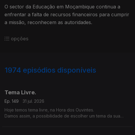
O sector da Educação em Moçambique continua a
enfrentar a falta de recursos financeiros para cumprir
a missão, reconhecem as autoridades.
opções
1974
episódios disponíveis
943321
939629
935725
932371
928252
924349
Tema Livre.
Ep. 149
31 jul. 2026
Hoje temos tema livre, na Hora dos Ouvintes.
Damos assim, a possibilidade de escolher um tema da sua
preferência.
Abrimos a porta e o microfone à diversidade nesta Hora dos
Ouvintes.