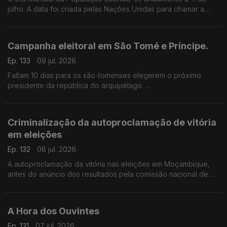
julho. A data foi criada pelas Nações Unidas para chamar a
atenção para questões sobre o crescimento da população, a
qualidade de vida, entre outras questões..
Campanha eleitoral em São Tomé e Príncipe.
Ep. 133
09 jul. 2026
Faltam 10 dias para os são-tomenses elegerem o próximo
presidente da república do arquipélago.
A caça ao voto já contou com acusações sobre a instabilidade
socioeconómica e política do país.
Criminalização da autoproclamação de vitória
em eleições
Ep. 132
08 jul. 2026
A autoproclamação da vitória nas eleições em Moçambique,
antes do anúncio dos resultados pela comissão nacional de
eleições, poderá ser criminalizada no país.
A Hora dos Ouvintes
Ep. 131
07 jul. 2026