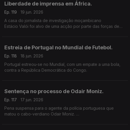
Liberdade de imprensa em África.
Ep. 119
19 jun. 2026
A casa do jornalista de investigação moçambicano
Estácio Valói foi alvo de uma acção por parte das forças de
segurança de Moçambique.
Estreia de Portugal no Mundial de Futebol.
Ep. 118
18 jun. 2026
Portugal estreou-se no Mundial, com um empate a uma bola,
contra a República Democrática do Congo.
Sentença no processo de Odair Moniz.
Ep. 117
17 jun. 2026
Pena suspensa para o agente da polícia portuguesa que
matou o cabo-verdiano Odair Moniz.
Os 3 anos e meio de pena suspensa tem ainda um acréscimo
de condenação, de pagamento de uma indemnização à