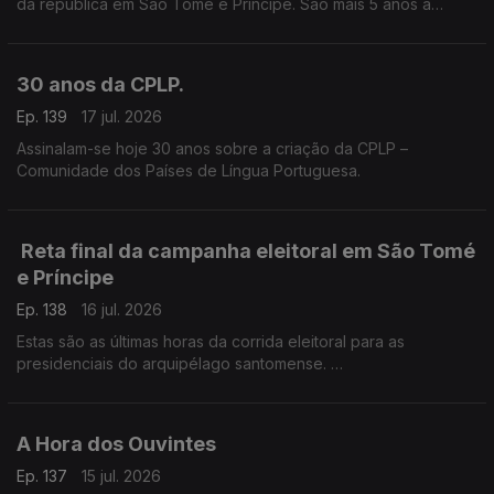
da república em São Tomé e Príncipe. São mais 5 anos à
frente do país africano, como pediu durante a campanha
eleitoral.
30 anos da CPLP.
Ep. 139
17 jul. 2026
Assinalam-se hoje 30 anos sobre a criação da CPLP –
Comunidade dos Países de Língua Portuguesa.
Reta final da campanha eleitoral em São Tomé
e Príncipe
Ep. 138
16 jul. 2026
Estas são as últimas horas da corrida eleitoral para as
presidenciais do arquipélago santomense.
O enviado especial RTP África, Frederico Pinheiro, está em
São Tomé e Príncipe, a acompanhar a campanha.
A Hora dos Ouvintes
Ep. 137
15 jul. 2026