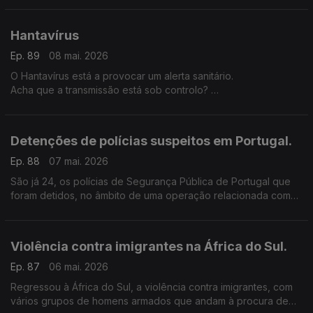
automobilistas, tornar a vida mais difícil em Moçambique.
Hantavírus
Ep. 89
08 mai. 2026
O Hantavírus está a provocar um alerta sanitário.
Acha que a transmissão está sob controlo?
Quais são os seus principais receios com esta questão do
Hantavírus?
Detenções de polícias suspeitos em Portugal.
Ep. 88
07 mai. 2026
São já 24, os polícias de Segurança Pública de Portugal que
foram detidos, no âmbito de uma operação relacionada com
suspeitas de violação, tortura, abuso de poder.
Violência contra imigrantes na África do Sul.
Ep. 87
06 mai. 2026
Regressou à África do Sul, a violência contra imigrantes, com
vários grupos de homens armados que andam à procura de