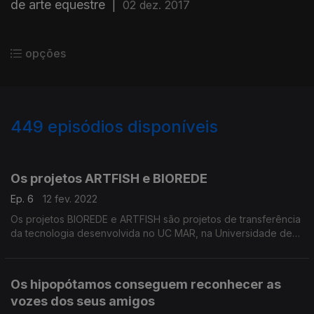
de arte equestre
|
02 dez. 2017
opções
449
episódios disponíveis
579616
555939
536063
516495
496652
478063
458106
441884
Os projetos ARTFISH e BIOREDE
Ep. 6
12 fev. 2022
Os projetos BIOREDE e ARTFISH são projetos de transferência
da tecnologia desenvolvida no UC MAR, na Universidade de
Coimbra.
Os hipopótamos conseguem reconhecer as
vozes dos seus amigos