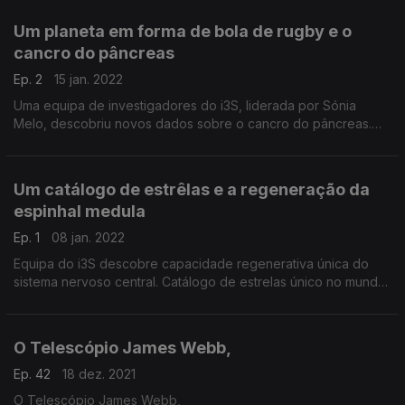
Um planeta em forma de bola de rugby e o
cancro do pâncreas
Ep. 2
15 jan. 2022
Uma equipa de investigadores do i3S, liderada por Sónia
Melo, descobriu novos dados sobre o cancro do pâncreas.
Um novo planeta tem a particularidade de ter a forma de uma
bola de rugby.
Um catálogo de estrêlas e a regeneração da
espinhal medula
Ep. 1
08 jan. 2022
Equipa do i3S descobre capacidade regenerativa única do
sistema nervoso central. Catálogo de estrelas único no mundo
disponibilizado pelo Instituto de Astrofísica e Ciência dos
Espaço.
O Telescópio James Webb,
Ep. 42
18 dez. 2021
O Telescópio James Webb,