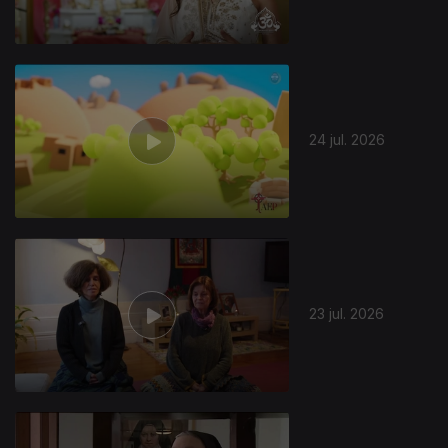
24 jul. 2026
944297
23 jul. 2026