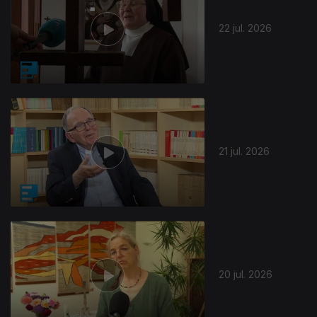
22 jul. 2026
21 jul. 2026
20 jul. 2026