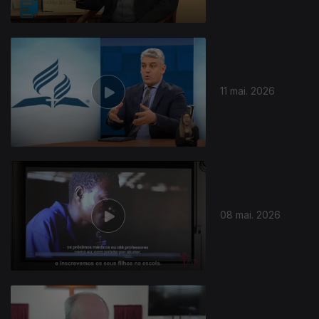
11 mai. 2026
08 mai. 2026