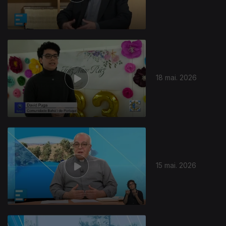
929425
18 mai. 2026
15 mai. 2026