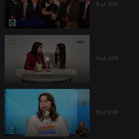
15 jul. 2026
14 jul. 2026
13 jul. 2026