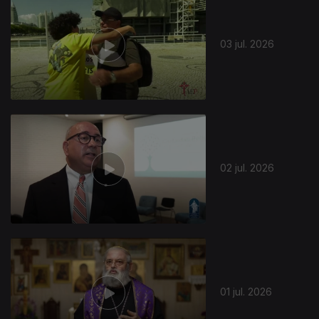
03 jul. 2026
02 jul. 2026
01 jul. 2026