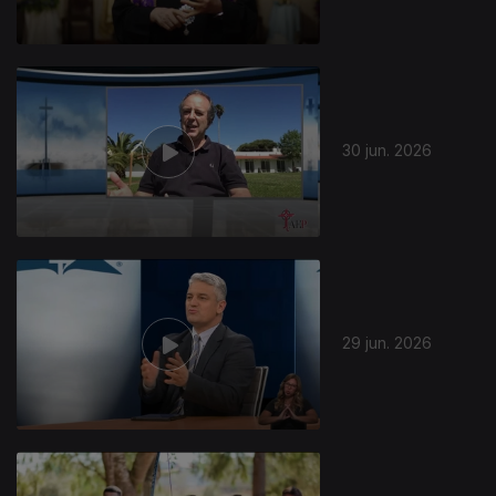
30 jun. 2026
29 jun. 2026