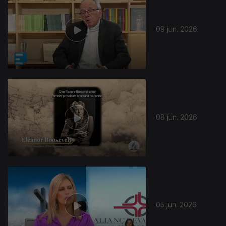
09 jun. 2026
08 jun. 2026
05 jun. 2026