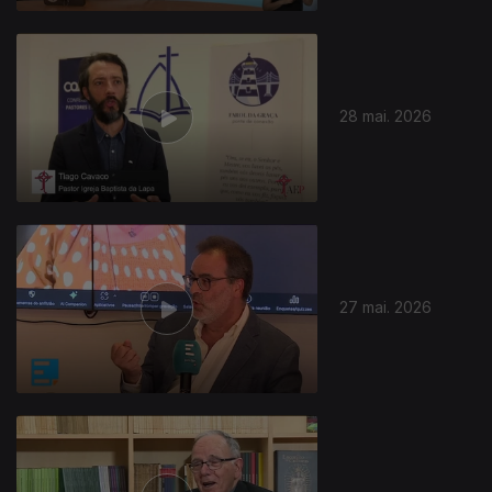
28 mai. 2026
27 mai. 2026