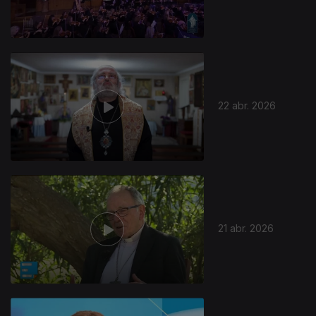
22 abr. 2026
21 abr. 2026