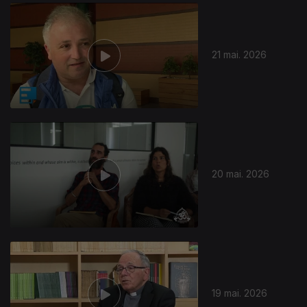
21 mai. 2026
20 mai. 2026
19 mai. 2026