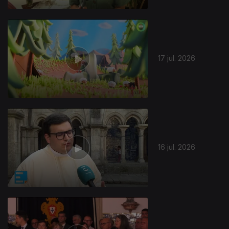
17 jul. 2026
16 jul. 2026