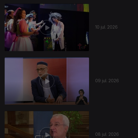
10 jul. 2026
09 jul. 2026
08 jul. 2026