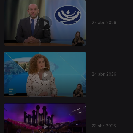
27 abr. 2026
24 abr. 2026
23 abr. 2026