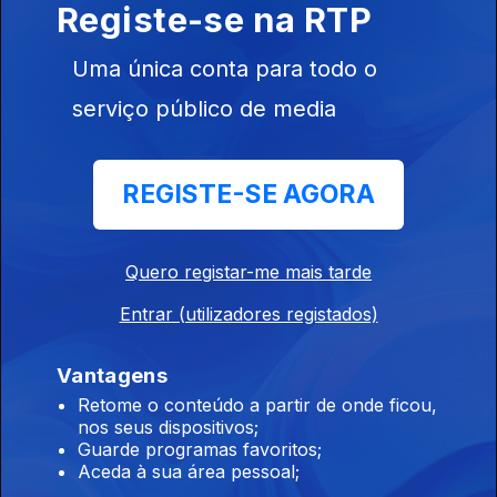
Registe-se na RTP
07 ago. 2026
Uma única conta para todo o
serviço público de media
08h00 Edição Germano Campos
07 ago. 2026
REGISTE-SE AGORA
07h00 Edição Germano Campos
07 ago. 2026
Quero registar-me mais tarde
Entrar (utilizadores registados)
00h00 Edição Gaelle Castro
Vantagens
07 ago. 2026
Retome o conteúdo a partir de onde ficou,
nos seus dispositivos;
Guarde programas favoritos;
Aceda à sua área pessoal;
23h00 Edição Gaelle de Castro