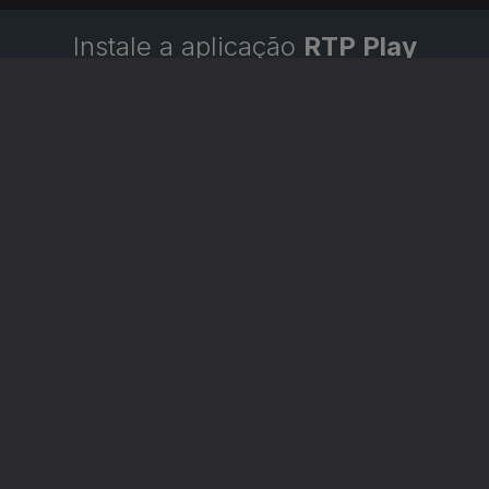
Instale a aplicação
RTP Play
Disponível para iOS, Android, Apple TV, Android TV e
CarPlay