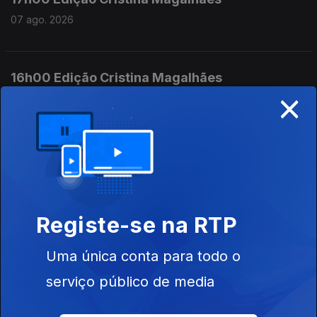
07 ago. 2026
16h00 Edição Cristina Magalhães
×
07 ago. 2026
15h00 Edição Susana Lemos
07 ago. 2026
Registe-se na RTP
14h00 Edição Susana Lemos
Uma única conta para todo o
07 ago. 2026
serviço público de media
13h00 Edição Susana Lemos