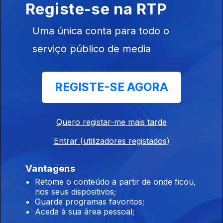
Registe-se na RTP
06 ago. 2026
Uma única conta para todo o
serviço público de media
19h00 Edição António Silva Santos
06 ago. 2026
REGISTE-SE AGORA
18h00 Edição Cristina Magalhães
06 ago. 2026
Quero registar-me mais tarde
Entrar (utilizadores registados)
17h00 Edição Cristina Magalhães
Vantagens
06 ago. 2026
Retome o conteúdo a partir de onde ficou,
nos seus dispositivos;
Guarde programas favoritos;
Aceda à sua área pessoal;
16h00 Edição Cristina Magalhães