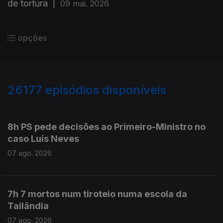
de tortura
|
09 mai. 2026
opções
26177
episódios disponíveis
947218
947114
8h PS pede decisões ao Primeiro-Ministro no
caso Luís Neves
07 ago. 2026
7h 7 mortos num tiroteio numa escola da
Tailândia
07 ago. 2026