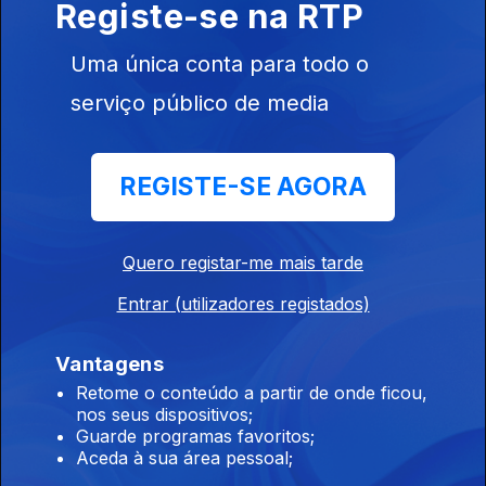
Registe-se na RTP
chegam às escolas
06 ago. 2026
Uma única conta para todo o
serviço público de media
18h Rui Oliveira é o novo camisola amarela na
Volta
REGISTE-SE AGORA
06 ago. 2026
Quero registar-me mais tarde
19h É um dever "preservarmos as
Entrar (utilizadores registados)
instituições", diz PR
06 ago. 2026
Vantagens
Retome o conteúdo a partir de onde ficou,
nos seus dispositivos;
17h MAI elogia iniciativa da Ministra da Justiça
Guarde programas favoritos;
Aceda à sua área pessoal;
06 ago. 2026