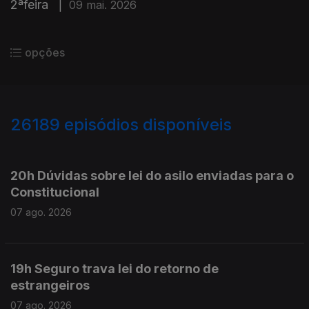
2ªfeira
|
09 mai. 2026
opções
26189
episódios disponíveis
947305
947243
20h Dúvidas sobre lei do asilo enviadas para o
Constitucional
07 ago. 2026
19h Seguro trava lei do retorno de
estrangeiros
07 ago. 2026