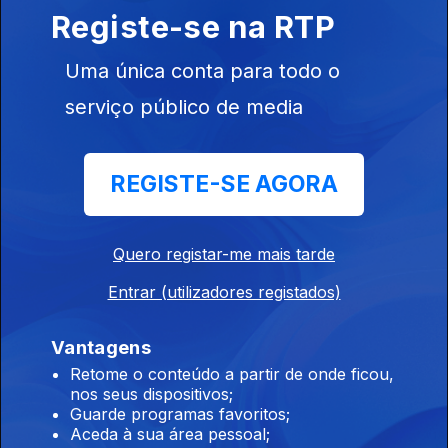
cêntimos na próxima semana
Registe-se na RTP
07 ago. 2026
Uma única conta para todo o
serviço público de media
11h Candidaturas ao ensino superior subiram
quase 22% face ao ano passado
REGISTE-SE AGORA
07 ago. 2026
Quero registar-me mais tarde
10h Mais de 60 mil candidatos ao ensino
superior
Entrar (utilizadores registados)
07 ago. 2026
Vantagens
Retome o conteúdo a partir de onde ficou,
nos seus dispositivos;
9h PS pede a Montenegro que ponha ordem no
Guarde programas favoritos;
governo
Aceda à sua área pessoal;