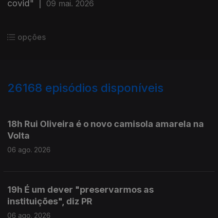
covid"
|
09 mai. 2026
opções
26168
episódios disponíveis
947124
947063
18h Rui Oliveira é o novo camisola amarela na
Volta
06 ago. 2026
19h É um dever "preservarmos as
instituições", diz PR
06 ago. 2026