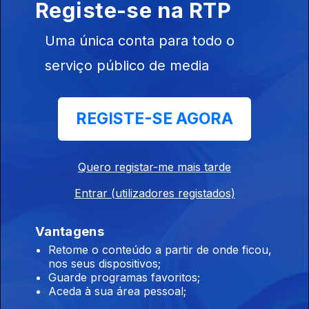
Registe-se na RTP
11h 67 pessoas realojadas devido ao mau
tempo nos Açores
Uma única conta para todo o
06 ago. 2026
serviço público de media
10h Mau tempo na Ilha da Terceira
REGISTE-SE AGORA
06 ago. 2026
Quero registar-me mais tarde
9h Os 60 anos da Ponte 25 de Abril
Entrar (utilizadores registados)
06 ago. 2026
Vantagens
Retome o conteúdo a partir de onde ficou,
8h Parlamento Europeu debate crise
nos seus dispositivos;
migratória
Guarde programas favoritos;
Aceda à sua área pessoal;
06 ago. 2026