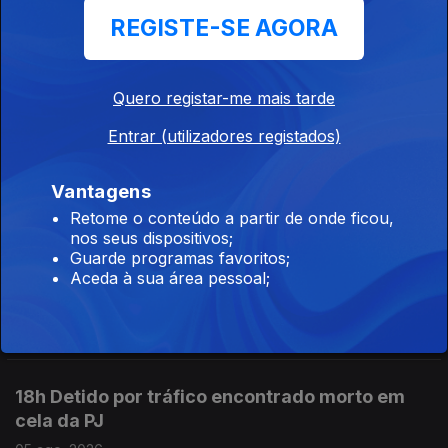
Polícia Judiciária
REGISTE-SE AGORA
05 ago. 2026
Quero registar-me mais tarde
20h Governo contra "portas escancaradas"
Entrar (utilizadores registados)
na imigração
05 ago. 2026
Vantagens
Retome o conteúdo a partir de onde ficou,
nos seus dispositivos;
Guarde programas favoritos;
19h IGAS arquiva caso da grávida que perdeu
Aceda à sua área pessoal;
o bebé em 2025
05 ago. 2026
18h Detido por tráfico encontrado morto em
cela da PJ