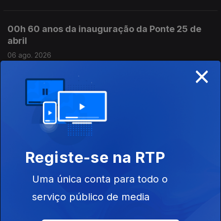
00h 60 anos da inauguração da Ponte 25 de
abril
06 ago. 2026
×
23h Ponte 25 de abril com espetáculo de
drones
05 ago. 2026
Registe-se na RTP
22h Houve 3 detenções na operação SkyDrop
05 ago. 2026
Uma única conta para todo o
serviço público de media
21h MAI: Polémicas causam desconforto na