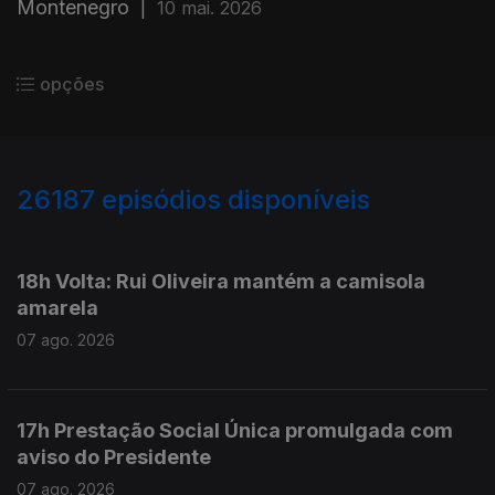
Montenegro
|
10 mai. 2026
opções
26187
episódios disponíveis
947292
947201
18h Volta: Rui Oliveira mantém a camisola
amarela
07 ago. 2026
17h Prestação Social Única promulgada com
aviso do Presidente
07 ago. 2026