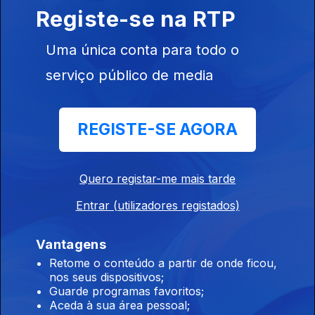
superior
Registe-se na RTP
07 ago. 2026
Uma única conta para todo o
serviço público de media
9h PS pede a Montenegro que ponha ordem no
governo
REGISTE-SE AGORA
07 ago. 2026
Quero registar-me mais tarde
8h PS pede decisões ao Primeiro-Ministro no
caso Luís Neves
Entrar (utilizadores registados)
07 ago. 2026
Vantagens
Retome o conteúdo a partir de onde ficou,
nos seus dispositivos;
7h 7 mortos num tiroteio numa escola da
Guarde programas favoritos;
Tailândia
Aceda à sua área pessoal;