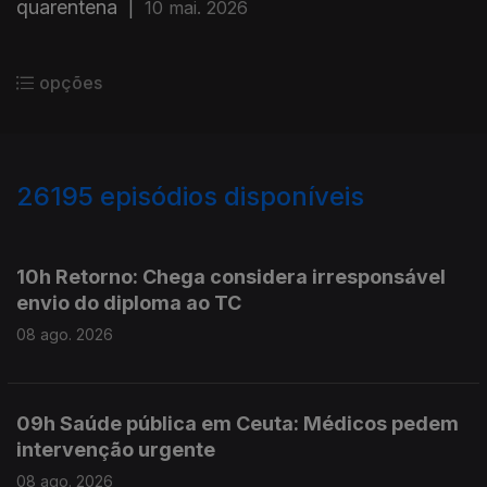
quarentena
|
10 mai. 2026
opções
26195
episódios disponíveis
947384
947288
10h Retorno: Chega considera irresponsável
envio do diploma ao TC
08 ago. 2026
09h Saúde pública em Ceuta: Médicos pedem
intervenção urgente
08 ago. 2026