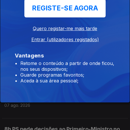
REGISTE-SE AGORA
11h Candidaturas ao ensino superior subiram
quase 22% face ao ano passado
07 ago. 2026
Quero registar-me mais tarde
Entrar (utilizadores registados)
10h Mais de 60 mil candidatos ao ensino
Vantagens
superior
Retome o conteúdo a partir de onde ficou,
07 ago. 2026
nos seus dispositivos;
Guarde programas favoritos;
Aceda à sua área pessoal;
9h PS pede a Montenegro que ponha ordem no
governo
07 ago. 2026
8h PS pede decisões ao Primeiro-Ministro no