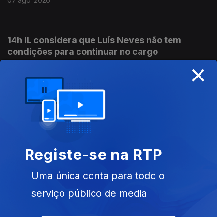
07 ago. 2026
14h IL considera que Luís Neves não tem
condições para continuar no cargo
×
07 ago. 2026
13h Livre pede a Montenegro que se pronuncie
sobre auditoria aos mandatos de Luís Neves
07 ago. 2026
Registe-se na RTP
12h Combustíveis vão baixar mais de 10
Uma única conta para todo o
cêntimos na próxima semana
serviço público de media
07 ago. 2026